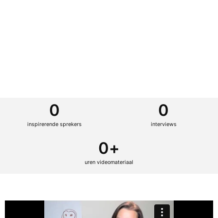
0
0
inspirerende sprekers
interviews
0
+
uren videomateriaal