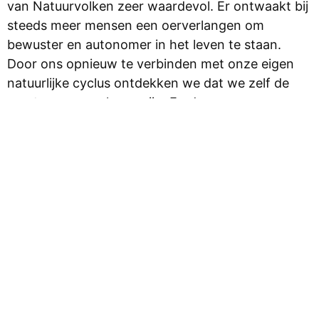
van Natuurvolken zeer waardevol. Er ontwaakt bij
steeds meer mensen een oerverlangen om
bewuster en autonomer in het leven te staan.
Door ons opnieuw te verbinden met onze eigen
natuurlijke cyclus ontdekken we dat we zelf de
creator van ons leven zijn. En daarmee van ons
eigen levensgeluk. Iets wat de Natuurvolken
vanuit een oorspronkelijkere manier van leven,
zich veel bewuster van zijn.
Mijn innerlijke drive is sterk gericht op het delen
van persoonlijke verhalen. De verworven kennis
die door levenservaringen als wijsheid is
geworden, kunnen voor velen een hulplijn zijn. Ik
doe niets liever dan dit over te dragen en mensen
te inspireren. Hen op weg te helpen harmonie in
hun leven te vinden.